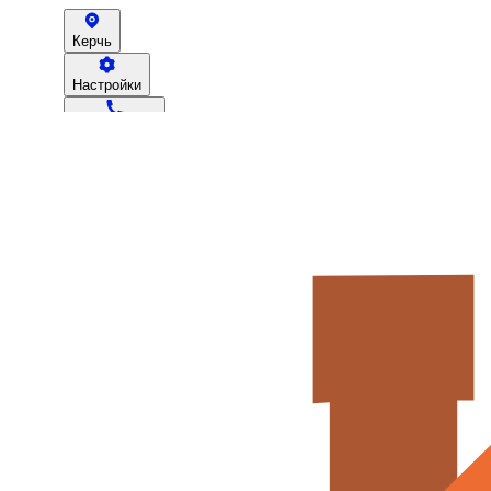
Керчь
Настройки
79780602090